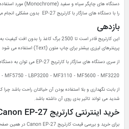
دستگاه های چاپگر س
را با دستگاه های سازگار با کارتریج EP-27 بدون مشکلی انجام می دهند. در واقع دستگاه های سازگار این کارتریج همراه با آن، خروجی مطلوبی می دهند.
بازدهی
این کارتریج قادر است تا 2500 برگ کاغذ
پرینترهای لیزری بیشتر برای چاپ متون (Text) استفاده می شود ولی این کارتریج به علت داشتن پودر تونر با کیفیت می تواند برای چاپ عکس های سیاه و سفید نیز کار خود را بخوبی انجام دهد.
از سری دستگاه های سازگار با کارتریج EP-27 می توان به دستگاه پرینتر پرفروش زیر اشاره کرد که توانایی و کیفیت خوبی دارند:
- MF5750 - LBP3200 - MF3110 - MF5600 - MF3220
شدید می تواند تاثیر بدی روی آن داشته باشد.
خرید اینترنتی کارتریج Canon EP-27