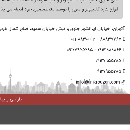
های اداری ، لپ تاپ ، کامپیوتر و نیز علاوه بر خدمات ذکر شده کا
انواع هارد کامپیوتر و سرور را توسط متخصصین خود انجام می پذیر
تهران، خیابان ایرانشهر جنوبی، نبش خیابان سمیه، ضلع شمال غربی، پ
88837767 - 021-88300013
09121989864 - 09127955285
09127955285
09127955285
info[@]nikrouzan.com
طراحی و پی