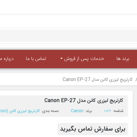
برند ها
خدمات پس از فروش
تماس با ما
درباره ما
کارتریج لیزری کانن مدل Canon EP-27
کارتریج لیزری کانن مدل Canon EP-27
ﺷﻨﺎﺳﻪ:
1066
ﺑﺮﻧﺪ:
Canon
ﺩﺳﺘﻪ ﺑﻨﺪی:
کارتریج لیزری کانن (Canon)
برای سفارش تماس بگیرید