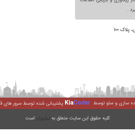
ر ریکاوری و بازیابی اطلاعات
د .
لاک 100
Kia
Coder
اده سازی و سئو توسط
پشتیبانی شده توسط سرور های ق
کليه حقوق اين سایت متعلق به
است
نیکروزان