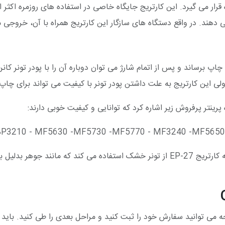
یاه و سفید (Monochrome) مورد استفاده قرار می گیرد. این کارتریج جایگاه خاصی در استفاد
 را بدون افت کیفیت به چاپ برساند و پس از اتمام شارژ می توان دوباره آن را با پ
BP3210 - MF5630 -MF5730 -MF5770 - MF3240 -MF5650 
از بابت نگهداری و بلا استفاده بودن آن خیالتان راحت باشد چرا که کارتریج EP-27 از تو