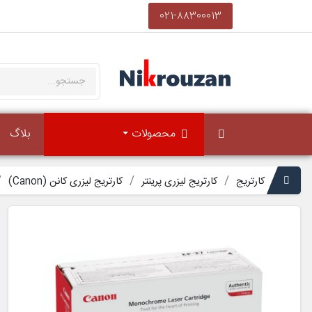
021-88300013
محصولات
بلاگ
کارتریج
کارتریج لیزری پرینتر
کارتریج لیزری کانن (Canon)