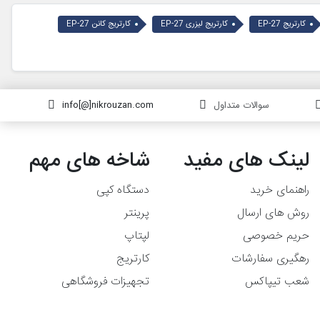
کارتریج EP-27
کارتریج لیزری EP-27
کارتریج کانن EP-27
سوالات متداول
info[@]nikrouzan.com
لینک های مفید
شاخه های مهم
راهنمای خرید
دستگاه کپی
روش های ارسال
پرینتر
حریم خصوصی
لپتاپ
رهگیری سفارشات
کارتریج
شعب تیپاکس
تجهیزات فروشگاهی