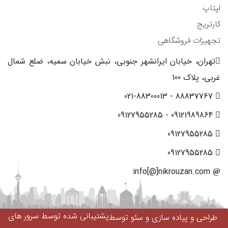
لپتاپ
کارتریج
تجهیزات فروشگاهی
تهران، خیابان ایرانشهر جنوبی، نبش خیابان سمیه، ضلع شمال
غربی، پلاک 100
88837767 - 021-88300013
09121989864 - 09127955285
09127955285
09127955285
info[@]nikrouzan.com
پشتیبانی شده توسط سرور های
طراحی و پیاده سازی و سئو توسط