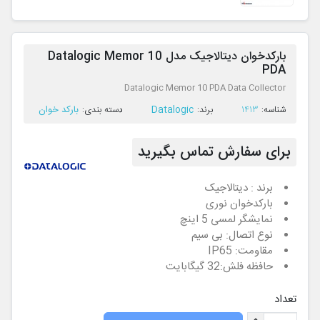
بارکدخوان دیتالاجیک مدل Datalogic Memor 10
PDA
Datalogic Memor 10 PDA Data Collector
Datalogic
بارکد خوان
ﺷﻨﺎﺳﻪ:
1413
ﺑﺮﻧﺪ:
ﺩﺳﺘﻪ ﺑﻨﺪی:
برای سفارش تماس بگیرید
برند : دیتالاجیک
بارکدخوان نوری
نمایشگر لمسی 5 اینچ
نوع اتصال: بی سیم
مقاومت: IP65
حافظه فلش:32 گیگابایت
تعداد