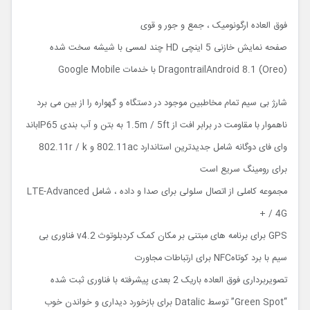
فوق العاده ارگونومیک ، جمع و جور و قوی
صفحه نمایش خازنی 5 اینچی HD چند لمسی با شیشه سخت شده
DragontrailAndroid 8.1 (Oreo) با خدمات Google Mobile
شارژ بی سیم تمام مخاطبین موجود در دستگاه و گهواره را از بین می برد
ناهموار با مقاومت در برابر افت از 1.5m / 5ft به بتن و آب بندی IP65باند
وای فای دوگانه شامل جدیدترین استاندارد 802.11ac و 802.11r / k
برای رومینگ سریع است
مجموعه کاملی از اتصال سلولی برای صدا و داده ، شامل LTE-Advanced
/ 4G +
GPS برای برنامه های مبتنی بر مکان کمک کردبلوتوث v4.2 فناوری بی
سیم با برد کوتاهNFC برای ارتباطات مجاورت
تصویربرداری فوق العاده باریک 2 بعدی پیشرفته با فناوری ثبت شده
“Green Spot” توسط Datalic برای بازخورد دیداری و خواندن خوب