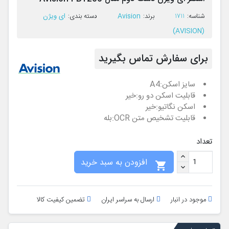
Avision
ای ویژن
ﺷﻨﺎﺳﻪ:
1711
ﺑﺮﻧﺪ:
ﺩﺳﺘﻪ ﺑﻨﺪی:
(AVISION)
برای سفارش تماس بگیرید
سایز اسکن:
A4
قابلیت اسکن دو رو:
خیر
اسکن نگاتیو:
خیر
قابلیت تشخیص متن OCR:
بله
تعداد
افزودن به سبد خرید

موجود در انبار
ارسال به سراسر ایران
تضمین کیفیت کالا