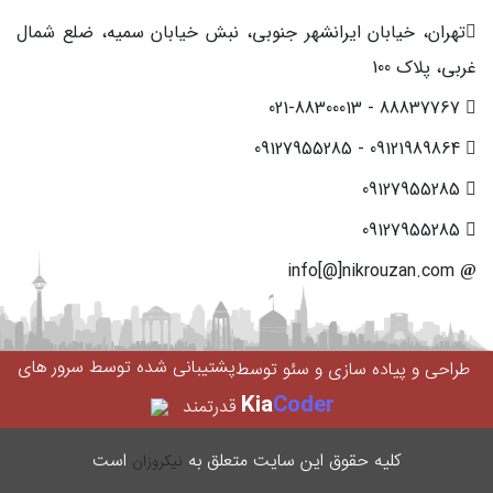
تهران، خیابان ایرانشهر جنوبی، نبش خیابان سمیه، ضلع شمال
غربی، پلاک 100
88837767 - 021-88300013
09121989864 - 09127955285
09127955285
09127955285
info[@]nikrouzan.com
پشتیبانی شده توسط سرور های
طراحی و پیاده سازی و سئو توسط
Kia
Coder
قدرتمند
کليه حقوق اين سایت متعلق به
است
نیکروزان