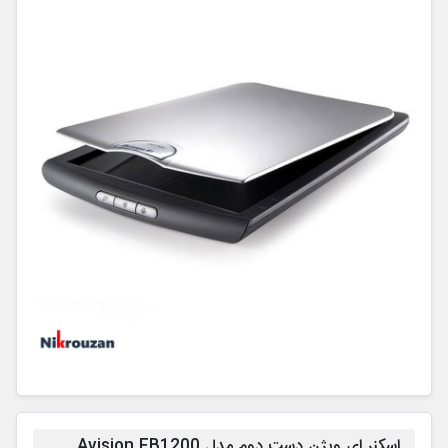
اسکنر ای ویژن دست دوم مدل Avision FB1200