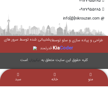
09127955285
09127955285
info[@]nikrouzan.com
پشتیبانی شده توسط سرور های
طراحی و پیاده سازی و سئو توسط
Kia
Coder
قدرتمند
کليه حقوق اين سایت متعلق به
است
نیکروزان
منو
خانه
سبد