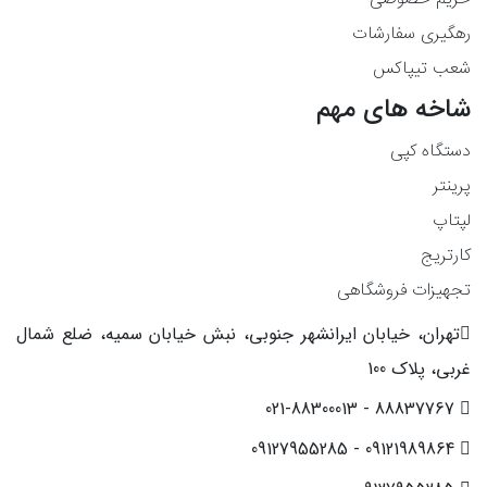
رهگیری سفارشات
شعب تیپاکس
شاخه های مهم
دستگاه کپی
پرینتر
لپتاپ
کارتریج
تجهیزات فروشگاهی
تهران، خیابان ایرانشهر جنوبی، نبش خیابان سمیه، ضلع شمال
غربی، پلاک 100
88837767 - 021-88300013
09121989864 - 09127955285