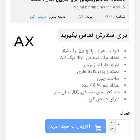
Spiral binding machine S25A
AX
سیمی کن
ﺷﻨﺎﺳﻪ:
2709
ﺑﺮﻧﺪ:
ﺩﺳﺘﻪ ﺑﻨﺪی:
برای سفارش تماس بگیرید
ظرفیت هر بار پانچ 25 برگ A4
تعداد برگ صحافی 450 برگ A4
دارای فنر انداز برقی
دسته و بدنه کاملا فلزی
ساخت چین
تعداد سوراخ:49 عدد
حداکثر عرض صحافی:300 میلی متر
دارای خلاص کن
تعداد
افزودن به سبد خرید
