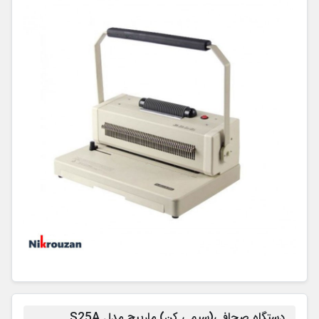
دستگاه صحافی(سیمی کن) مارپیچ مدل S25A