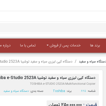
برند ها
خدمات پس از فروش
تماس با ما
درباره ما
ستگاه سیاه و سفید
دستگاه کپی لیزری سیاه و سفید توشیبا Toshiba e-Studio 2523A (گارانتی بدر الکتریک)
دستگاه کپی لیزری سیاه و سفید توشیبا Toshiba e-Studio 2523A (گارانتی بدر الکتریک)
TOSHIBA e-STUDIO 2523A Multifunctional Copier
ﺷﻨﺎﺳﻪ:
665
ﺑﺮﻧﺪ:
Toshiba
ﺩﺳﺘﻪ ﺑﻨﺪی:
دستگاه سیاه و سفید
قیمت :
250,000,000 تومان