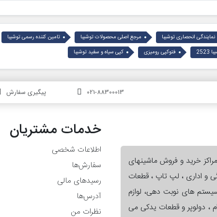
نمایندگی انحصاری توشیبا
مرجع اصلی محصولات توشیبا
تامین کننده رسمی توشیبا
252
فتوکپی رومیزی
کپی سیاه و سفید توشیبا
021-88300013
پیگیری سفارش
خدمات مشتریان
اطلاعات شخصی
مراکز خرید و فروش ماشینهای
سفارش‌ها
گی و اداری ، لپ تاپ ، قطعات
رسیدهای مالی
 سیستم های نوبت دهی، لوازم
آدرس‌ها
ام ، دولوپر و قطعات یدکی می
نظرات من