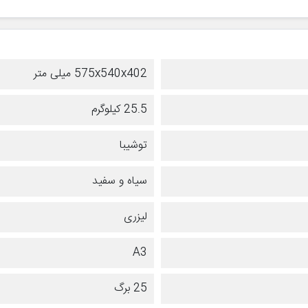
575x540x402 میلی متر
25.5 کیلوگرم
توشیبا
سیاه و سفید
لیزری
A3
25 برگ