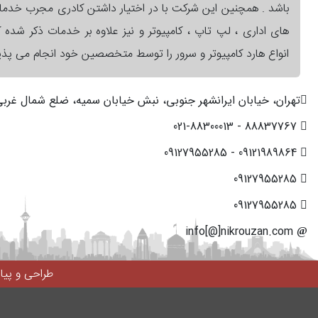
باشد . همچنین این شرکت با در اختیار داشتن کادری مجرب خدم
های اداری ، لپ تاپ ، کامپیوتر و نیز علاوه بر خدمات ذکر شده کا
انواع هارد کامپیوتر و سرور را توسط متخصصین خود انجام می پذیر
تهران، خیابان ایرانشهر جنوبی، نبش خیابان سمیه، ضلع شمال غربی، پ
88837767 - 021-88300013
09121989864 - 09127955285
09127955285
09127955285
info[@]nikrouzan.com
طراحی و پی