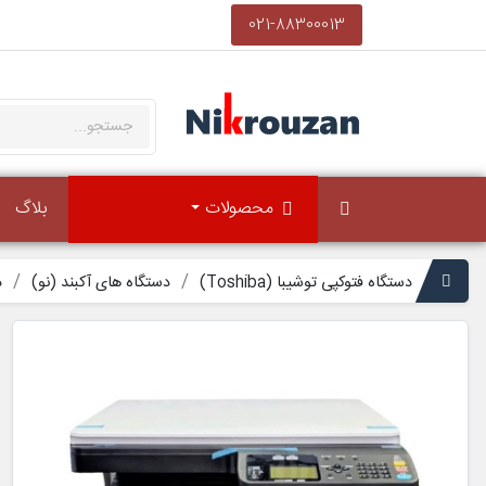
021-88300013
محصولات
بلاگ
دستگاه فتوکپی توشیبا (Toshiba)
دستگاه های آکبند (نو)
د