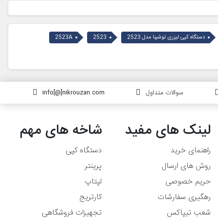
دستگاه کپی لیزری توشیبا مدل 2523
2523
2523A
سوالات متداول
info[@]nikrouzan.com
لینک های مفید
شاخه های مهم
راهنمای خرید
دستگاه کپی
روش های ارسال
پرینتر
حریم خصوصی
لپتاپ
رهگیری سفارشات
کارتریج
شعب تیپاکس
تجهیزات فروشگاهی