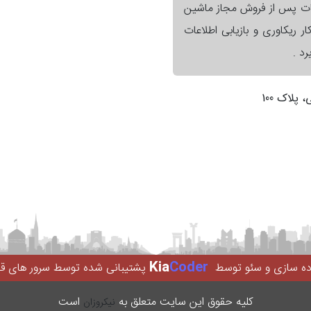
ات پس از فروش مجاز ماشین
ر ریکاوری و بازیابی اطلاعات
د .
لاک 100
Kia
Coder
اده سازی و سئو توسط
پشتیبانی شده توسط سرور های ق
کليه حقوق اين سایت متعلق به
است
نیکروزان