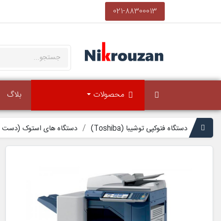
021-88300013
محصولات
بلاگ
دستگاه فتوکپی توشیبا (Toshiba)
دستگاه های استوک (دست د