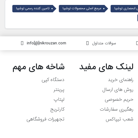
ی انحصاری توشیبا
مرجع اصلی محصولات توشیبا
تامین کننده رسمی توشیبا
سوالات متداول
info[@]nikrouzan.com
لینک های مفید
شاخه های مهم
راهنمای خرید
دستگاه کپی
روش های ارسال
پرینتر
حریم خصوصی
لپتاپ
رهگیری سفارشات
کارتریج
شعب تیپاکس
تجهیزات فروشگاهی