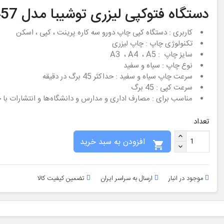
دستگاه فتوکپی لیزری توشیبا مدل TOSHIBA e-studio 457
کاربری : دستگاه کپی‌ چاپ دورو سه کاره پرینت ، کپی ، اسکن
تکنولوژی چاپ : چاپ لیزری
سایز چاپ : A3 ، A4 ، A5
نوع چاپ : سیاه و سفید
سرعت چاپ سیاه و سفید : حداکثر 45 برگ در دقیقه
سرعت کپی : 45 برگ
مناسب برای : مصارف اداری و مدارس و دانشگاه‌ها و انتشارات با ح
تعداد
افزودن به سبد خرید

موجود در انبار
ارسال به سراسر ایران
تضمین کیفیت کالا