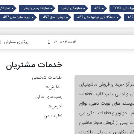
 مدل TOSH
457
نمایندگی توشیبا
نماینده رسمی توشیبا
نمایندگ
دستگاه کپی توشیبا مدل 457
توشیبا مدل 457
سیاه سفید مدل 457
021-88300013
پیگیری سفارش
خدمات مشتریان
اطلاعات شخصی
مراکز خرید و فروش ماشینهای
سفارش‌ها
گی و اداری ، لپ تاپ ، قطعات
رسیدهای مالی
 سیستم های نوبت دهی، لوازم
آدرس‌ها
ام ، دولوپر و قطعات یدکی می
نظرات من
ات پس از فروش مجاز ماشین
ر ریکاوری و بازیابی اطلاعات