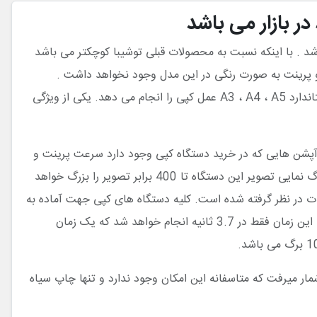
اشد . با اینکه نسبت به محصولات قبلی توشیبا کوچکتر می باشد
می دهد و امکان کپی و پرینت به صورت رنگی در این مدل وجود نخواهد داشت .
دستگاه های کپی عملیات کپی را در بیشتر سایزها فراهم خواهند کرد که توشیبای 457 نیز این کار را انجام می دهد و بر روی سه سایز استاندارد A3 ، A4 ، A5 عمل کپی را انجام می دهد. یکی از ویژگی
می رود . یکی دیگر از آپشن هایی که در خرید دستگاه کپی وجود دارد سرعت پرینت و
کپی آنهاست که این مدل توشیبا دارای عملکرد چشم گیر است . این محصول دارای سرعت پرینت 45 برگ در دقیقه می باشد. در مورد بزرگ نمایی تصویر این دستگاه تا 400 برابر تصویر را بزرگ خواهد
رد دیسک 320 گیگابایتی اشاره کرد که برای ذخیره اطلاعات در نظر گرفته شده است. کلیه دستگاه های کپی جهت آماده به
کار نیاز به گرم شدن دارند که این عمل شامل سپری شدن زمان می شود و برخی از کاربران از این زمان راضی نیستند. در مورد توشیبا 457 این زمان فقط در 3.7 ثانیه انجام خواهد شد که یک زمان
مار میرفت که متاسفانه این امکان وجود ندارد و تنها چاپ سیاه