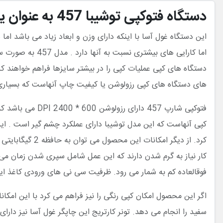
دستگاه فتوکپی توشیبا 457 به عنوان یکی از قدرتمند ترین چهار کاره های موجود در بازار می باشد
این دستگاه غول آسا با اینکه دارای وزن و ابعاد زیاد می باشد ا
اما کارایی های 
های دستگاه های کپی رزولوشن یا کیفیت چاپ آنهاست که بسیاری 
فتوکپی شارپ 457
فوقالعاده کم به شمار می رود. ظرفیت سی نی های ورودی کاغذ این فتوکپی 550 برگ و ظرفیت فیدر یا همان تغذیه خودکار اسناد نی
اگر این محصول امکان کپی رنگی را نیز فراهم می کرد با این امکان
سفید را انجام می دهد. تونر کارتریج این چاپگر غول آسا نیز دارای ظرفیت چاپ0