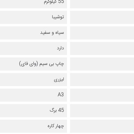
55 کیلوگرم
توشیبا
سیاه و سفید
دارد
چاپ بی سیم (وای فای)
لیزری
A3
45 برگ
چهار کاره