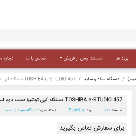
برند ها
خدمات پس از فروش
تماس با ما
درباره ما
وم)
دستگاه سیاه و سفید
TOSHIBA e-STUDIO 457 دستگاه کپی توشیبا دست دوم لیزری سیاه و سفید
TOSHIBA e-STUDIO 457 دستگاه کپی توشیبا دست دوم لیزری سیاه و سفید
ﺷﻨﺎﺳﻪ:
740
ﺑﺮﻧﺪ:
Toshiba
ﺩﺳﺘﻪ ﺑﻨﺪی:
دستگاه سیاه و سفید
برای سفارش تماس بگیرید