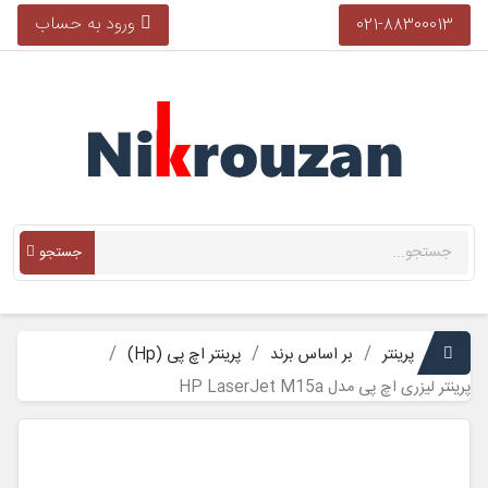
ورود به حساب
021-88300013
جستجو
پرینتر
بر اساس برند
پرینتر اچ پی (Hp)
پرینتر لیزری اچ پی مدل HP LaserJet M15a