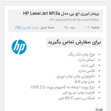
پرینتر لیزری اچ پی مدل HP LaserJet M15a
HP LaserJet Pro M15a Laser Printer
Hp
پرینتر اچ پی (Hp)
ﺷﻨﺎﺳﻪ:
814
ﺑﺮﻧﺪ:
ﺩﺳﺘﻪ ﺑﻨﺪی:
برای سفارش تماس بگیرید
نوع چاپ:
تک رنگ
اسکنر:
ندارد
کپی:
ندارد
فکس:
ندارد
تکنولوژی چاپ:
چاپ لیزری
سایز چاپ:
A4
نوع پورت ارتباط به کامپیوتر:
پورت USB 2.0
قابلیت چاپ دو رو:
خیر
شبکه بی سیم Wi-Fi:
خیر
تعداد