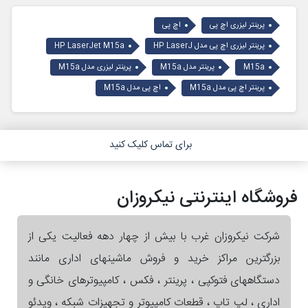
پرینتر لیزری اچ پی
اچ پی
پرینتر لیزری اچ پی مدل HP LaserJ
HP LaserJet M15a
M15a
پرینتر مدل M15a
پرینتر لیزری مدل M15a
پرینتر اچ پی مدل M15a
اچ پی مدل M15a
برای تماس کلیک کنید
فروشگاه اینترنتی نیکروزان
شرکت نیکروزان غرب با بیش از چهار دهه فعالیت یکی از
بزرگترین مراکز خرید و فروش ماشینهای اداری مانند
دستگاههای فتوکپی ، پرینتر ، فکس ، کامپیوترهای خانگی و
اداری ، لپ تاپ ، قطعات کامپیوتر و تجهیزات شبکه ، ویدئو