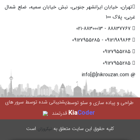
تهران، خیابان ایرانشهر جنوبی، نبش خیابان سمیه، ضلع شمال
غربی، پلاک 100
88837767 - 021-88300013
09121989864 - 09127955285
09127955285
09127955285
info[@]nikrouzan.com
پشتیبانی شده توسط سرور های
طراحی و پیاده سازی و سئو توسط
Kia
Coder
قدرتمند
کليه حقوق اين سایت متعلق به
است
نیکروزان