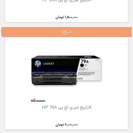
1,500,000 تومان
حراج!
کارتریج لیزری اچ پی HP 79A
2,000,000 تومان