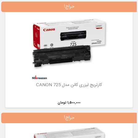
حراج!
کارتریج لیزری کانن مدل CANON 725
1,500,000 تومان
حراج!