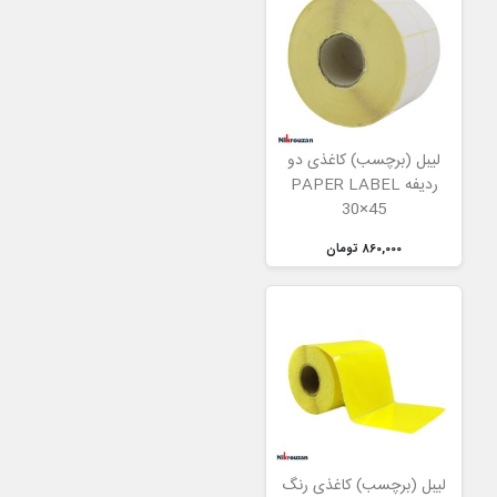
لیبل (برچسب) کاغذی دو
ردیفه PAPER LABEL
30×45
860,000 تومان
لیبل (برچسب) کاغذی رنگ