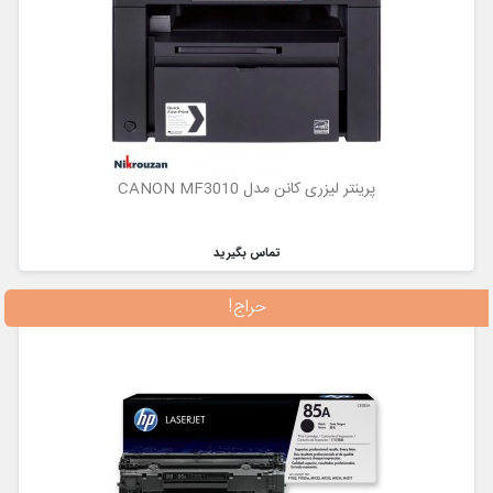
پرینتر لیزری کانن مدل CANON MF3010
تماس بگیرید
حراج!