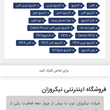
کانن
کارتریج
کارتریج لیزری
کارتریج لیزری کانن
کارتریج کانن
کارتریج اصلی
کارتریج طرح
شارژ کارتریج
مواد مصرفی پرینتر
تونر کنون
طرح درجه یک
کارتریج لیزری کانن مدل Canon FX
Canon FX10
FX10
کارتریجFX10
کارتریج لیزری FX10
کارتریج کانن FX10
کانن FX10
پودر کارتریج
کارتریج طرحfx10
برای تماس کلیک کنید
فروشگاه اینترنتی نیکروزان
شرکت نیکروزان غرب با بیش از چهار دهه فعالیت یکی از