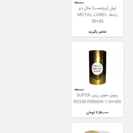
لیبل (برچسب) متال دو
ردیفه METAL LABEL
30×45
تماس بگیرید
ریبون سوپر رزین SUPER
RESIN RIBBON 110×300
2,150,000 تومان