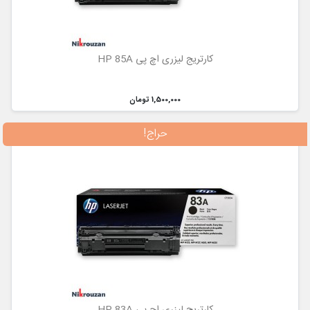
کارتریج لیزری اچ پی HP 85A
1,500,000 تومان
حراج!
کارتریج لیزری اچ پی HP 83A