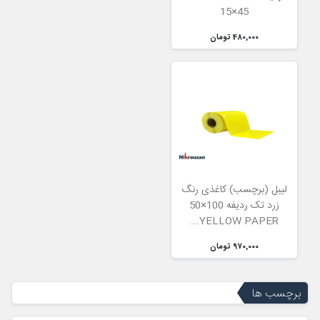
15×45
480,000 تومان
لیبل (برچسب) کاغذی رنگ
زرد تک ردیفه 100×50
YELLOW PAPER...
970,000 تومان
برچسب ها