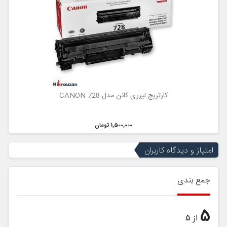
کارتریج لیزری کانن مدل CANON 728
1,500,000 تومان
امتیاز و دیدگاه کاربران
جمع بندی
5
از 5