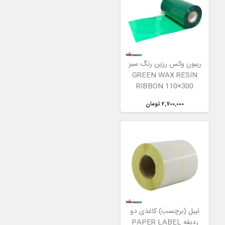
ریبون وکس رزین رنگ سبز
GREEN WAX RESIN
RIBBON 110×300
2,700,000 تومان
لیبل (برچسب) کاغذی دو
ردیفه PAPER LABEL