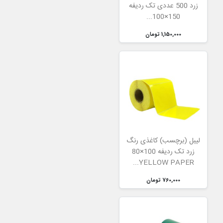
زرد 500 عددی تک ردیفه
150×100...
1,150,000 تومان
لیبل (برچسب) کاغذی رنگ
زرد تک ردیفه 100×80
YELLOW PAPER...
760,000 تومان