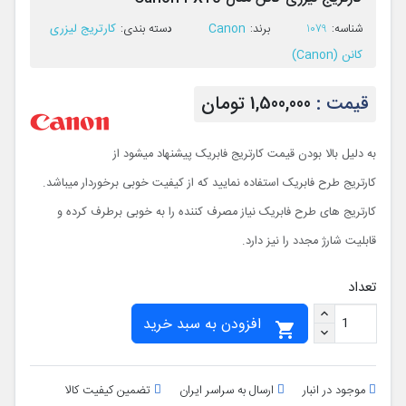
Canon
کارتریج لیزری
ﺷﻨﺎﺳﻪ:
1079
ﺑﺮﻧﺪ:
ﺩﺳﺘﻪ ﺑﻨﺪی:
کانن (Canon)
قیمت :
1,500,000 تومان
به دلیل بالا بودن قیمت کارتریج فابریک پیشنهاد میشود از
کارتریج طرح فابریک استفاده نمایید که از کیفیت خوبی برخوردار میباشد.
کارتریج های طرح فابریک نیاز مصرف کننده را به خوبی برطرف کرده و
قابلیت شارژ مجدد را نیز دارد.
تعداد
افزودن به سبد خرید

موجود در انبار
ارسال به سراسر ایران
تضمین کیفیت کالا