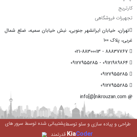
کارتریج
تجهیزات فروشگاهی
تهران، خیابان ایرانشهر جنوبی، نبش خیابان سمیه، ضلع شمال
غربی، پلاک 100
88837767 - 021-88300013
09121989864 - 09127955285
09127955285
09127955285
info[@]nikrouzan.com
پشتیبانی شده توسط سرور های
طراحی و پیاده سازی و سئو توسط
Kia
Coder
قدرتمند