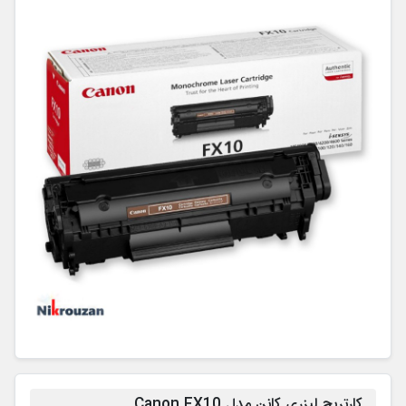
کارتریج لیزری کانن مدل Canon FX10