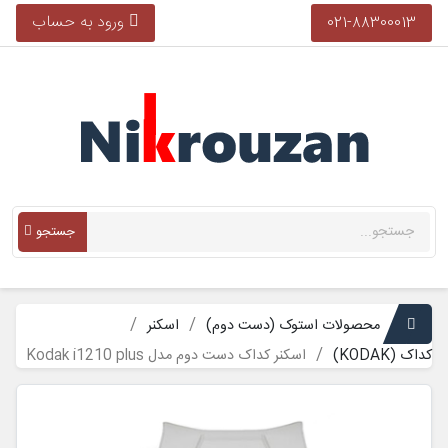
ورود به حساب
021-88300013
جستجو
محصولات استوک (دست دوم)
اسکنر
کداک (KODAK)
اسکنر کداک دست دوم مدل Kodak i1210 plus