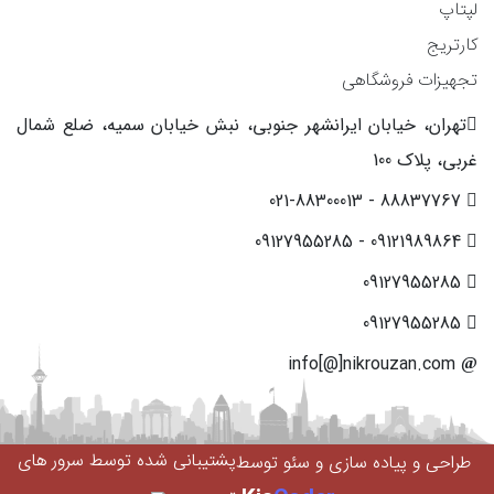
لپتاپ
کارتریج
تجهیزات فروشگاهی
تهران، خیابان ایرانشهر جنوبی، نبش خیابان سمیه، ضلع شمال
غربی، پلاک 100
88837767 - 021-88300013
09121989864 - 09127955285
09127955285
09127955285
info[@]nikrouzan.com
پشتیبانی شده توسط سرور های
طراحی و پیاده سازی و سئو توسط