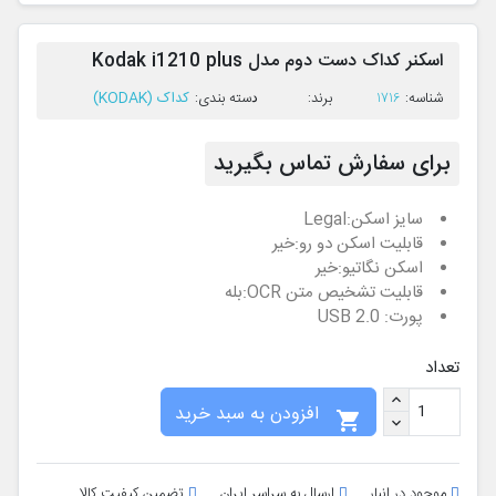
اسکنر کداک دست دوم مدل Kodak i1210 plus
کداک (KODAK)
ﺷﻨﺎﺳﻪ:
1716
ﺑﺮﻧﺪ:
ﺩﺳﺘﻪ ﺑﻨﺪی:
برای سفارش تماس بگیرید
سایز اسکن:
Legal
قابلیت اسکن دو رو:
خیر
اسکن نگاتیو:
خیر
قابلیت تشخیص متن OCR:
بله
پورت: USB 2.0
تعداد
افزودن به سبد خرید

موجود در انبار
ارسال به سراسر ایران
تضمین کیفیت کالا