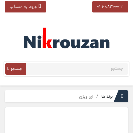
ورود به حساب
021-88300013
جستجو
برند ها
ای ویژن