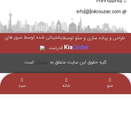
09127955285
info[@]nikrouzan.com
پشتیبانی شده توسط سرور های
طراحی و پیاده سازی و سئو توسط
Kia
Coder
قدرتمند
کليه حقوق اين سایت متعلق به
است
نیکروزان
منو
خانه
سبد