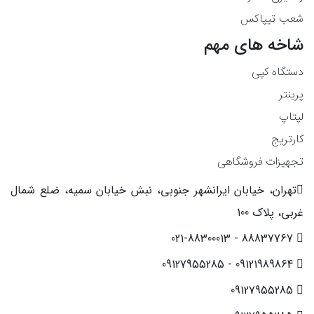
شعب تیپاکس
شاخه های مهم
دستگاه کپی
پرینتر
لپتاپ
کارتریج
تجهیزات فروشگاهی
تهران، خیابان ایرانشهر جنوبی، نبش خیابان سمیه، ضلع شمال
غربی، پلاک 100
88837767 - 021-88300013
09121989864 - 09127955285
09127955285