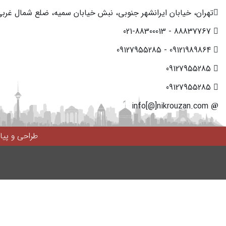
تهران، خیابان ایرانشهر جنوبی، نبش خیابان سمیه، ضلع شمال غربی، پ
88837767 - 021-88300013
09121989864 - 09127955285
09127955285
09127955285
info[@]nikrouzan.com
طراحی و پی