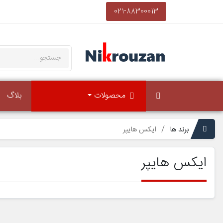
021-88300013
محصولات
بلاگ
برند ها
ایکس هایپر
ایکس هایپر