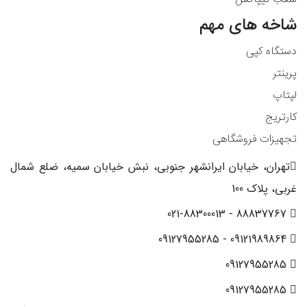
شاخه های مهم
دستگاه کپی
پرینتر
لپتاپ
کارتریج
تجهیزات فروشگاهی
تهران، خیابان ایرانشهر جنوبی، نبش خیابان سمیه، ضلع شمال
غربی، پلاک 100
88837767 - 021-88300013
09121989864 - 09127955285
09127955285
09127955285