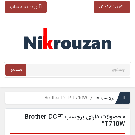
ورود به حساب
021-88300013
جستجو
برچسب ها
Brother DCP T710W
محصولات دارای برچسب "Brother DCP
T710W"