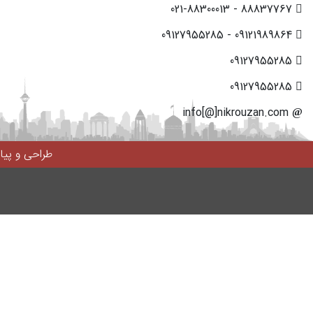
88837767 - 021-88300013
09121989864 - 09127955285
09127955285
09127955285
info[@]nikrouzan.com
طراحی و پی