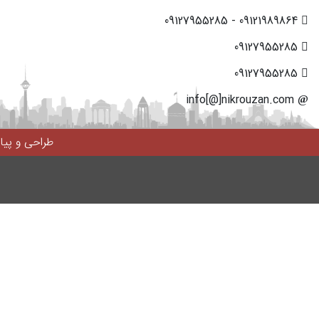
09121989864 - 09127955285
09127955285
09127955285
info[@]nikrouzan.com
طراحی و پی