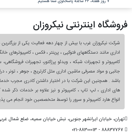
۷ روز هفته، ۲۴ ساعته پاسخگوی شما هستیم.
فروشگاه اینترنتی نیکروزان
شرکت نیکروزان غرب با بیش از چهار دهه فعالیت یکی از بزرگترین 
اداری مانند دستگاههای فتوکپی ، پرینتر ، فکس ، کامپیوترهای خان
کامپیوتر و تجهیزات شبکه ، ویدئو پرژکتور، تجهیزات فروشگاهی،
جانبی و مواد مصرفی ماشین اداری مثل کارتریج ، جوهر ، تونر ، در
باشد . همچنین این شرکت با در اختیار داشتن کادری مجرب خدم
های اداری ، لپ تاپ ، کامپیوتر و نیز علاوه بر خدمات ذکر شده کا
انواع هارد کامپیوتر و سرور را توسط متخصصین خود انجام می پذیر
تهران، خیابان ایرانشهر جنوبی، نبش خیابان سمیه، ضلع شمال غربی، پ
88837767 - 021-88300013