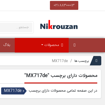
021-88300013
محصولات
بلاگ
برچسب ها
MX717de
محصولات دارای برچسب "MX717de"
در این صفحه تمامی محصولات دارای برچسب
MX717de
ر