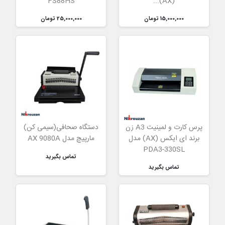
FS88HS
(AX)...
15,000,000 تومان
25,000,000 تومان
پرس کارت و لمینیت A3 زن
دستگاه صحافی(سیمی کن)
برند ای ایکس (AX) مدل
مارپیچ مدل AX 9080A
PDA3-330SL
تماس بگیرید
تماس بگیرید