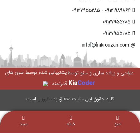
09121989864 - 09127955285
09127955285
09127955285
info[@]nikrouzan.com
پشتیبانی شده توسط سرور های
طراحی و پیاده سازی و سئو توسط
Kia
Coder
قدرتمند
کليه حقوق اين سایت متعلق به
است
نیکروزان
منو
خانه
سبد