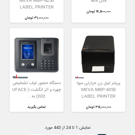
مدل 468
MEVA MBP-4250
LABEL PRINTER
14,500,000 تومان
31,000,000 تومان
پرینتر لیبل زن حرارتی میوا
دستگاه حضور غیاب تشخیص
MEVA MBP-4350
چهره و اثر انگشت (UFACE-
LABEL PRINTER
602) به...
35,000,000 تومان
تماس بگیرید
نمایش 1 تا 24 از 443 مورد